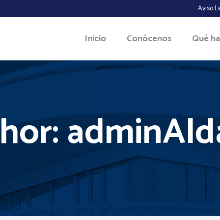
Aviso L
Inicio
Conócenos
Qué h
hor: adminAld